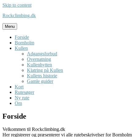
Skip to content
Rockclimbing.dk
Menu
Forside
Bornholm
Kullen
Adgangsforbud
Overnatning
Kullenhytten
Klatring på Kullen
Kullens historie
Gamle guider
Kort
Rutesøger
Ny rute
Om
Forside
Velkommen til Rockclimbing.dk
Her registrerer og præsenterer vi alle rutebeskrivelser for Bornholm