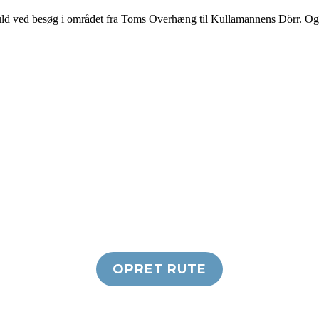
sfuld ved besøg i området fra Toms Overhæng til Kullamannens Dörr. Ogs
OPRET RUTE