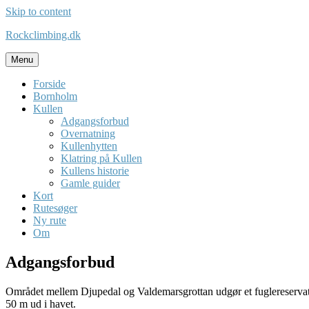
Skip to content
Rockclimbing.dk
Menu
Forside
Bornholm
Kullen
Adgangsforbud
Overnatning
Kullenhytten
Klatring på Kullen
Kullens historie
Gamle guider
Kort
Rutesøger
Ny rute
Om
Adgangsforbud
Området mellem Djupedal og Valdemarsgrottan udgør et fuglereservat, o
50 m ud i havet.