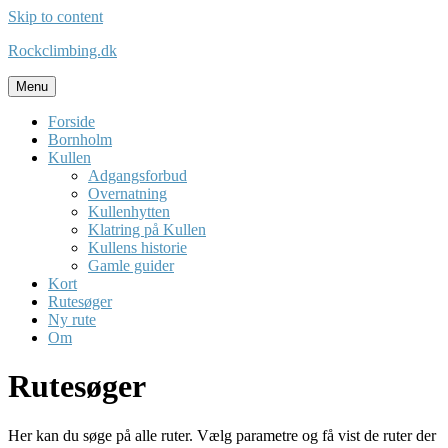
Skip to content
Rockclimbing.dk
Menu
Forside
Bornholm
Kullen
Adgangsforbud
Overnatning
Kullenhytten
Klatring på Kullen
Kullens historie
Gamle guider
Kort
Rutesøger
Ny rute
Om
Rutesøger
Her kan du søge på alle ruter. Vælg parametre og få vist de ruter der