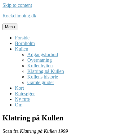
Skip to content
Rockclimbing.dk
Menu
Forside
Bornholm
Kullen
Adgangsforbud
Overnatning
Kullenhytten
Klatring på Kullen
Kullens historie
Gamle guider
Kort
Rutesøger
Ny rute
Om
Klatring på Kullen
Scan fra
Klatring på Kullen 1999