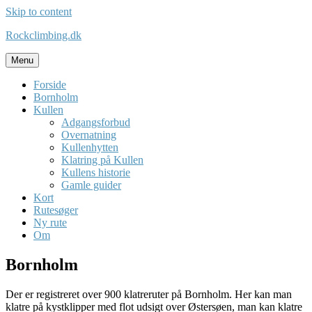
Skip to content
Rockclimbing.dk
Menu
Forside
Bornholm
Kullen
Adgangsforbud
Overnatning
Kullenhytten
Klatring på Kullen
Kullens historie
Gamle guider
Kort
Rutesøger
Ny rute
Om
Bornholm
Der er registreret over 900 klatreruter på Bornholm. Her kan man
klatre på kystklipper med flot udsigt over Østersøen, man kan klatre