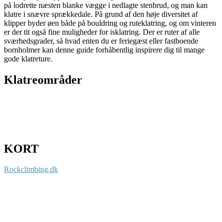
på lodrette næsten blanke vægge i nedlagte stenbrud, og man kan
klatre i snævre sprækkedale. På grund af den høje diversitet af
klipper byder øen både på bouldring og ruteklatring, og om vinteren
er der tit også fine muligheder for isklatring. Der er ruter af alle
sværhedsgrader, så hvad enten du er feriegæst eller fastboende
bornholmer kan denne guide forhåbentlig inspirere dig til mange
gode klatreture.
Klatreområder
Indlandsklippe
Kystklippe
Stenbrud
KORT
Leaflet
| ©
OpenStreetMap
contributors
7
4
Rockclimbing.dk
+
−